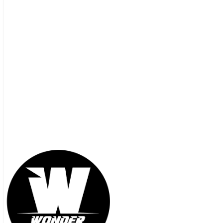
contacto@wonderunlimited.cl
+56 9 5472 0159