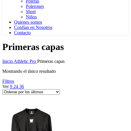
Poleras
Polerones
Short
Niños
Quienes somos
Confían en Nosotros
Contacto
Primeras capas
Inicio
Athletic Pro
Primeras capas
Mostrando el único resultado
Filtros
Ver
9
24
36