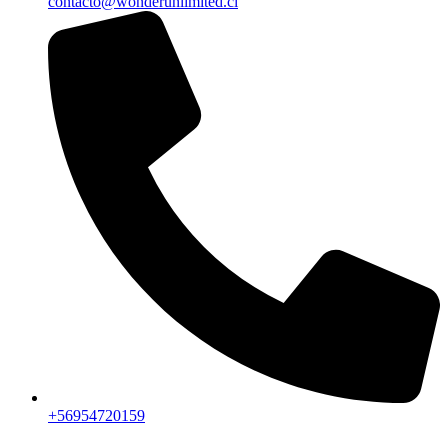
contacto@wonderunlimited.cl
+56954720159