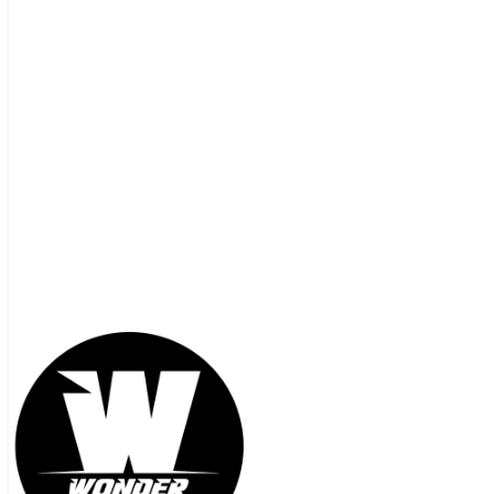
contacto@wonderunlimited.cl
+56 9 5472 0159